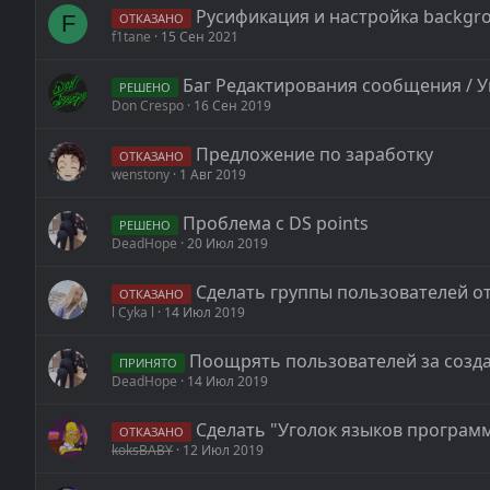
Русификация и настройка backgr
F
ОТКАЗАНО
f1tane
15 Сен 2021
Баг Редактирования сообщения / 
РЕШЕНО
Don Crespo
16 Сен 2019
Предложение по заработку
ОТКАЗАНО
wenstony
1 Авг 2019
Проблема с DS points
РЕШЕНО
DeadHope
20 Июл 2019
Сделать группы пользователей 
ОТКАЗАНО
l Cyka l
14 Июл 2019
Поощрять пользователей за созда
ПРИНЯТО
DeadHope
14 Июл 2019
Сделать "Уголок языков программ
ОТКАЗАНО
koksBABY
12 Июл 2019