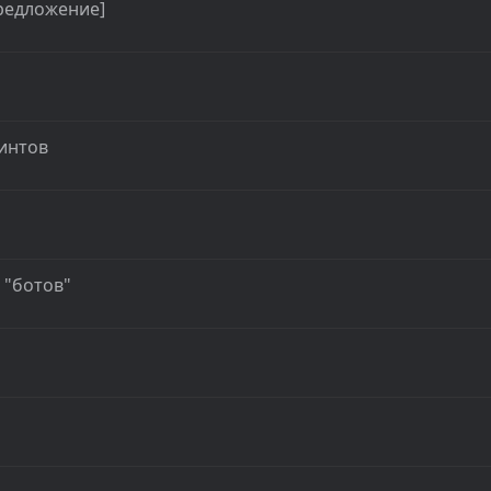
Предложение]
оинтов
 "ботов"