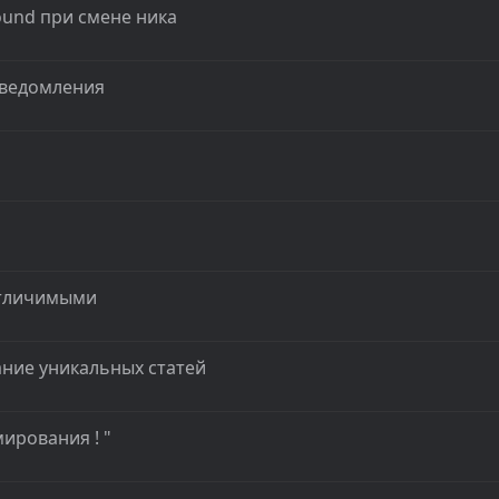
ound при смене ника
Уведомления
отличимыми
ние уникальных статей
ирования ! "