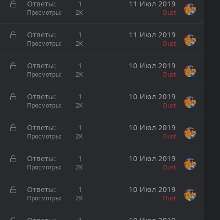
а
р
З
Ответы
1
11 Июл 2019
ы
а
Просмотры
2K
Dust
т
к
а
р
З
Ответы
1
11 Июл 2019
ы
а
Просмотры
2K
Dust
т
к
а
р
З
Ответы
1
10 Июл 2019
ы
а
Просмотры
2K
Dust
т
к
а
р
З
Ответы
1
10 Июл 2019
ы
а
Просмотры
2K
Dust
т
к
а
р
З
Ответы
1
10 Июл 2019
ы
а
Просмотры
2K
Dust
т
к
а
р
З
Ответы
1
10 Июл 2019
ы
а
Просмотры
2K
Dust
т
к
а
р
З
Ответы
1
10 Июл 2019
ы
а
Просмотры
2K
Dust
т
к
а
р
З