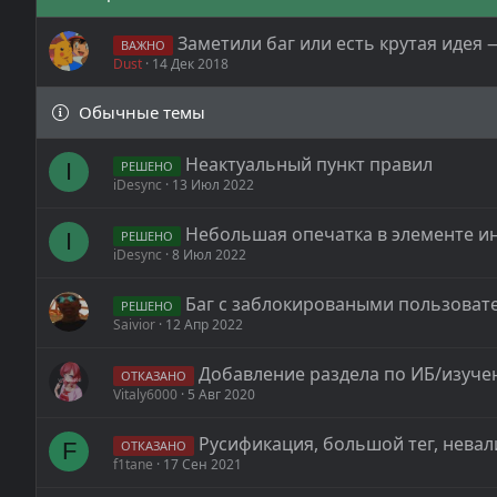
Заметили баг или есть крутая идея 
ВАЖНО
Dust
14 Дек 2018
Обычные темы
Неактуальный пункт правил
I
РЕШЕНО
iDesync
13 Июл 2022
Небольшая опечатка в элементе и
I
РЕШЕНО
iDesync
8 Июл 2022
Баг с заблокироваными пользоват
РЕШЕНО
Saivior
12 Апр 2022
Добавление раздела по ИБ/изуче
ОТКАЗАНО
Vitaly6000
5 Авг 2020
Русификация, большой тег, невал
F
ОТКАЗАНО
f1tane
17 Сен 2021