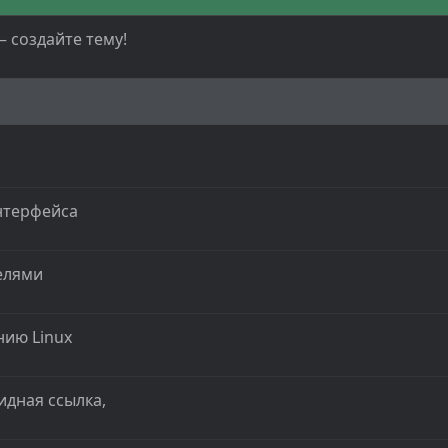
— создайте тему!
нтерфейса
елями
нию Linux
идная ссылка,