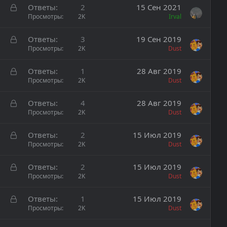
а
р
З
Ответы
2
15 Сен 2021
ы
а
Просмотры
2K
Irval
т
к
а
р
З
Ответы
3
19 Сен 2019
ы
а
Просмотры
2K
Dust
т
к
а
р
З
Ответы
1
28 Авг 2019
ы
а
Просмотры
2K
Dust
т
к
а
р
З
Ответы
4
28 Авг 2019
ы
а
Просмотры
2K
Dust
т
к
а
р
З
Ответы
2
15 Июл 2019
ы
а
Просмотры
2K
Dust
т
к
а
р
З
Ответы
2
15 Июл 2019
ы
а
Просмотры
2K
Dust
т
к
а
р
З
Ответы
1
15 Июл 2019
ы
а
Просмотры
2K
Dust
т
к