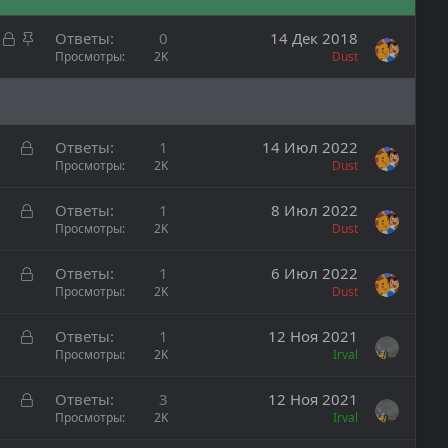
З
З
Ответы
0
14 Дек 2018
а
а
Просмотры
2K
Dust
к
к
р
р
ы
е
т
п
З
Ответы
1
14 Июл 2022
а
л
а
Просмотры
2K
Dust
е
к
н
р
З
Ответы
1
8 Июл 2022
о
ы
а
Просмотры
2K
Dust
т
к
а
р
З
Ответы
1
6 Июл 2022
ы
а
Просмотры
2K
Dust
т
к
а
р
З
Ответы
1
12 Ноя 2021
ы
а
Просмотры
2K
Irval
т
к
а
р
З
Ответы
3
12 Ноя 2021
ы
а
Просмотры
2K
Irval
т
к