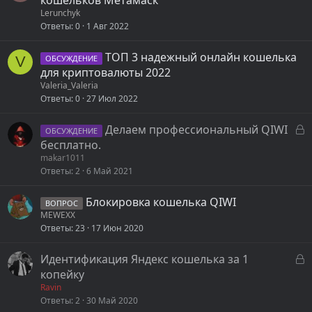
кошельков Метамаск
Lerunchyk
Ответы
0
1 Авг 2022
ТОП 3 надежный онлайн кошелька
V
ОБСУЖДЕНИЕ
для криптовалюты 2022
Valeria_Valeria
Ответы
0
27 Июл 2022
З
Делаем профессиональный QIWI
ОБСУЖДЕНИЕ
а
бесплатно.
к
makar1011
Ответы
2
6 Май 2021
р
ы
Блокировка кошелька QIWI
т
ВОПРОС
MEWEXX
а
Ответы
23
17 Июн 2020
З
Идентификация Яндекс кошелька за 1
а
копейку
к
Ravin
Ответы
2
30 Май 2020
р