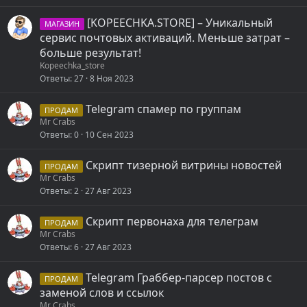
[KOPEECHKA.STORE] – Уникальный
МАГАЗИН
сервис почтовых активаций. Меньше затрат –
больше результат!
Kopeechka_store
Ответы
27
8 Ноя 2023
Telegram спамер по группам
ПРОДАМ
Mr Crabs
Ответы
0
10 Сен 2023
Скрипт тизерной витрины новостей
ПРОДАМ
Mr Crabs
Ответы
2
27 Авг 2023
Скрипт первонаха для телеграм
ПРОДАМ
Mr Crabs
Ответы
6
27 Авг 2023
Telegram Граббер-парсер постов с
ПРОДАМ
заменой слов и ссылок
Mr Crabs