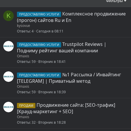
Фильтры
Комплексное продвижение
K
ПРЕДОСТАВЛЯЮ УСЛУГИ
(прогон) сайтов Ru и En
kysovue
Ответы
4
Сегодня в 08:11
Trustpilot Reviews |
ПРЕДОСТАВЛЯЮ УСЛУГИ
Подниму рейтинг вашей компании
Omaxis
Ответы
59
Вторник в 18:41
№1 Рассылка / Инвайтинг
ПРЕДОСТАВЛЯЮ УСЛУГИ
[TELEGRAM] | Приватный метод
Omaxis
Ответы
59
Вторник в 18:39
Продвижение сайта: [SEO-трафик]
ПРОДАМ
[Крауд-маркетинг + SEO]
Omaxis
Ответы
32
Вторник в 18:28