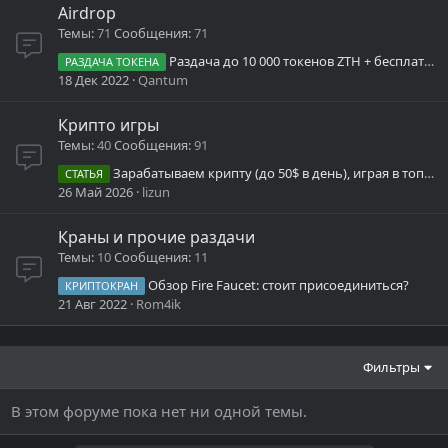
Airdrop
Темы
71
Сообщения
71
Раздача до 10 000 токенов ZTH + бесплатный майнинг
РАЗДАЧА ТОКЕНА
18 Дек 2022
Qantum
Крипто игры
Темы
40
Сообщения
91
Зарабатываем крипту (до 50$ в день), играя в топовый Симулятор майнера
СТАТЬЯ
26 Май 2026
lizun
Краны и прочие раздачи
Темы
10
Сообщения
11
Обзор Fire Faucet: стоит присоединиться?
КРИПТОКРАН
21 Авг 2022
Rom4ik
Фильтры
В этом форуме пока нет ни одной темы.