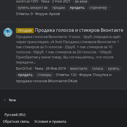
wedmak1995
Тема
2 Ноя 2021
вк акки
купить аккаунт вк
продам
продать
страничку
Ответы: 0
Форум:
Архив
Продажа голосов и стикеров Вконтакте
ПРОДАМ
Продажа голосов Вконтакте: 1голос - 5руб. (передача идёт
через трансляцию, vk live) Продажа стикеров Вконтакте: 1
пак стикеров за 5 голосов - 25руб. 1 пак стикеров за 10
голосов - 50руб. 1 пак стикеров за 20 голосов - 100руб.
Приобретая у меня товар, Вы соглашаетесь, что после
передачи...
BanDiTuK
Тема
29 Янв 2019
вконтакте
голоса
купить
Ответы: 132
Форум:
Покупка и
продать
стикеры
продажа голосов ВКонтакте/ОКов
Теги
Русский (RU)
Обратная связь
Условия и правила