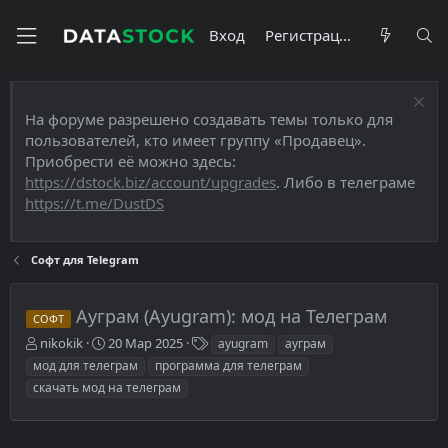
Вход
Регистрация
На форуме разрешено создавать темы только для
пользователей, кто имеет группу «Продавец».
Приобрести её можно здесь:
https://dstock.biz/account/upgrades
. Либо в телеграме
https://t.me/DustDS
Софт для Telegram
Ауграм (Ayugram): мод на Телеграм
СОФТ
А
Д
Т
nikokik
20 Мар 2025
ayugram
ауграм
в
а
е
мод для телеграм
программа для телеграм
т
т
г
скачать мод на телеграм
о
а
и
р
н
т
а