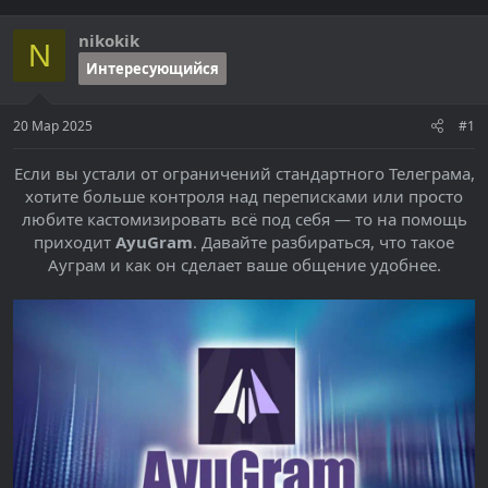
е
ч
м
а
nikokik
ы
л
N
а
Интересующийся
20 Мар 2025
#1
Если вы устали от ограничений стандартного Телеграма,
хотите больше контроля над переписками или просто
любите кастомизировать всё под себя — то на помощь
приходит
AyuGram
. Давайте разбираться, что такое
Ауграм и как он сделает ваше общение удобнее.