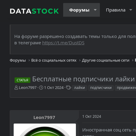
Форумы
Правила
На форуме разрешено создавать темы только для пол
в телеграме
https://t.me/DustDS
Форумы
Всё о социальных сетях
Другие социальные сети
Бесплатные подписчики лайки 
СТАТЬЯ
А
Д
Т
Leon7997
1 Окт 2024
лайки
подписчики
продвиже
в
а
е
т
т
г
о
а
и
р
н
т
а
1 Окт 2024
Leon7997
е
ч
м
а
Иностранная соц сеть 
ы
л