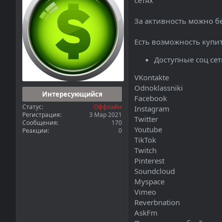
сетях
а
За активность можно б
Есть возможность купит
Доступные соц сет
VKontakte
Odnoklassniki
Интересующийся
Facebook
Статус
Оффлайн
Instagram
Регистрация
3 Мар 2021
Twitter
Сообщения
170
Youtube
Реакции
0
TikTok
Twitch
Pinterest
Soundcloud
Myspace
Vimeo
Reverbnation
AskFm