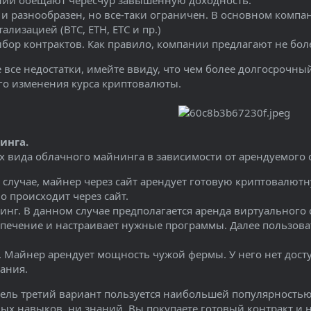
нии обещают чересчур завышенную доходность.
 и разнообразен, но все-таки ограничен. В основном комп
лизацией (BTC, ETH, ETC и пр.)
ор контрактов. Как правило, компании предлагают не боле
все недостатки, имейте ввиду, что чем более долгосрочный
ого изменения курса криптовалюты.
инга.
 вида облачного майнинга в зависимости от арендуемого 
м случае, майнер через сайт арендует готовую криптовалют
о происходит через сайт.
инг. В данном случае предполагается аренда виртуального 
печение и настраивает нужные программы. Далее пользоват
 Майнер арендует мощность чужой фермы. У него нет досту
ания.
ель третий вариант пользуется наибольшей популярностью 
ых навыков, ни знаний. Вы покупаете готовый контракт и 