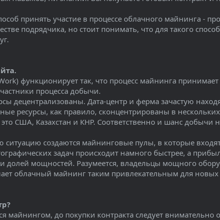
пособ принять участие в процессе облачного майнинга - п
естве подрядчика, но стоит понимать, что для такого спо
уг.
йта.
 Work) функционирует так, что процесс майнинга принимае
частники процесса добычи.
урсы децентрализованы. Дата-центр и ферма зачастую находя
ые ресурсы, как правило, сконцентрированы в нескольких
 это США, Казахстан и КНР. Соответственно и шанс добычи 
 ситуацию создаются майнинговые пулы, в которые входят 
ографических задач происходит намного быстрее, а прибыл
и долей мощностей. Разумеется, владельцы мощного обору
 делает облачный майнинг таким привлекательным для новы
тр?
ся майнингом, до покупки контракта следует внимательно 