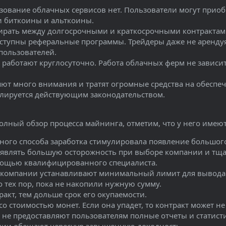
зование облачных сервисов нет. Пользователи могут приобр
 биткоины и альткоины.
рать между долгосрочными и краткосрочными контрактам
ступны реферальные программы. Трейдеры даже не аренду
пользователей.
работают круглосуточно. Работа облачных ферм не зависит 
яют много внимания и тратят огромные средства на обесп
улируется действующим законодательством.
олный обзор процесса майнинга, отметим, что у него имеют
ного способа заработка стимулировала появление большог
оявлять большую осторожность при выборе компании и тщ
мощью квалифицированного специалиста.
компании устанавливают минимальный лимит для вывода ср
 тех пор, пока не накопили нужную сумму.
акт, тем дольше срок его окупаемости.
со стоимостью монет. Если она упадет, то контракт может не
не предоставляют пользователям полные отчеты и статист