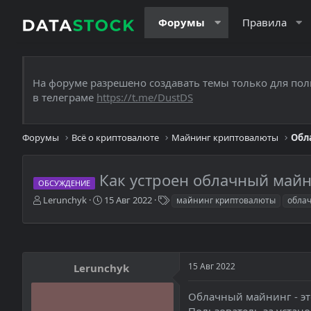
Форумы
Правила
На форуме разрешено создавать темы только для пол
в телеграме
https://t.me/DustDS
Форумы
Всё о криптовалюте
Майнинг криптовалюты
Обл
Как устроен облачный майн
ОБСУЖДЕНИЕ
А
Д
Т
Lerunchyk
15 Авг 2022
майнинг криптовалюты
обла
в
а
е
т
т
г
о
а
и
р
н
т
а
15 Авг 2022
Lerunchyk
е
ч
м
а
Облачный майнинг - эт
ы
л