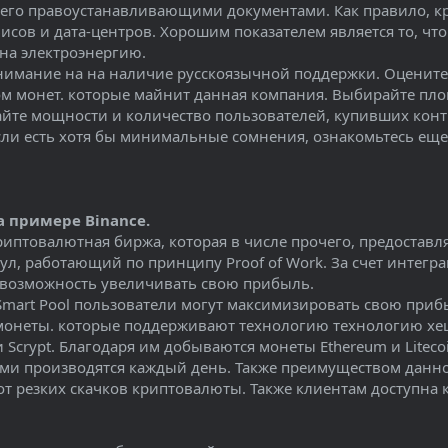
 его правоустанавливающими документами. Как правило, 
исов и дата-центров. Хорошим показателем является то, чт
на электроэнергию.
внимание на на наличие русскоязычной поддержки. Оцените
ом монет. которые майнит данная компания. Выбирайте п
йте мощности и количество пользователей, купивших конт
сли есть хотя бы минимальные сомнения, ознакомьтесь еще
 примере Binance.
риптовалютная биржа, которая в числе прочего, предоставл
ул, работающий по принципу Proof of Work. За счет интегр
 возможность увеличивать свою прибыль.
Smart Pool пользователи могут максимизировать свою при
монеты. которые поддерживают технологию технологию хе
и Scrypt. Благодаря им добываются монеты Ethereum и Lite
ями производятся каждый день. Также преимуществом данн
от резких скачков криптовалюты. Также клиентам доступна