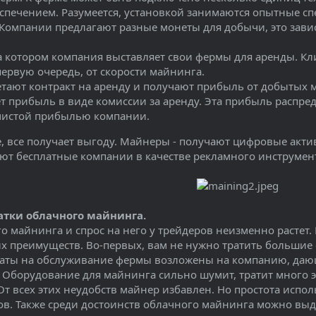
печением. Разумеется, установкой занимаются опытные сп
 Компании предлагают разные монеты для добычи, это зави
на котором компания выставляет свои фермы для аренды. Кл
первую очередь, от скорости майнинга.
тают контракт на аренду и получают прибыль от добытых м
т прибыль в виде комиссии за аренду. Эта прибыль распре
 чистой прибылью компании.
, все получает выгоду. Майнеры - получают цифровые акти
ют бесплатные компании в качестве рекламного инструмен
атки облачного майнинга.
 майнинга и спрос на него у трейдеров неизменно растет. 
 преимуществ. Во-первых, вам не нужно тратить большие 
раты на обслуживание фермы возложены на компанию, даю
Оборудование для майнинга сильно шумит, тратит много э
От всех этих неудобств майнер избавлен. Но простота испо
в. Также среди достоинств облачного майнинга можно вы