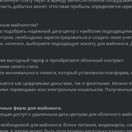
овленную плату берет в аренду вычислительное оборудован
 часть добытых монет. Итоговая прибыль определяется се
ачным майнингом?
то подобрать надежный дата-центр с наиболее подходящими
нтром, необходимо зарегистрироваться и создать свою учет
, и, конечно, выбираете подходящую монету для майнинга
ее выгодный тариф и приобретаете облачный контракт.
нием своего счета.
ете минимального лимита, который установила платформа
скается как цифровыми деньгами, так и фиатными. Можно п
ими переводами или электронным кошельком. Полученные 
чных ферм для майнинга.
ющая доступ к удаленным дата-центрам для облачного майн
необходимой для майнинга: блоки питания, видеокарты, си
ерм. К ферме может быть подключено несколько единиц те