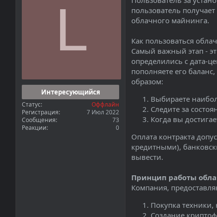
Пользователь за устан
а
L
пользователь получает
облачного майнинга.
Как пользоваться обл
Самый важный этап - э
определились с дата-це
пополняете его баланс
образом:
Интересующийся
Выбираете наибол
Статус
Оффлайн
Следите за состоя
Регистрация
7 Июл 2022
Когда вы достига
Сообщения
73
Реакции
0
Оплата контракта допу
кредитными), банковск
вывести.
Принцип работы обла
Компания, предоставля
Покупка техники, 
Создание криптоф