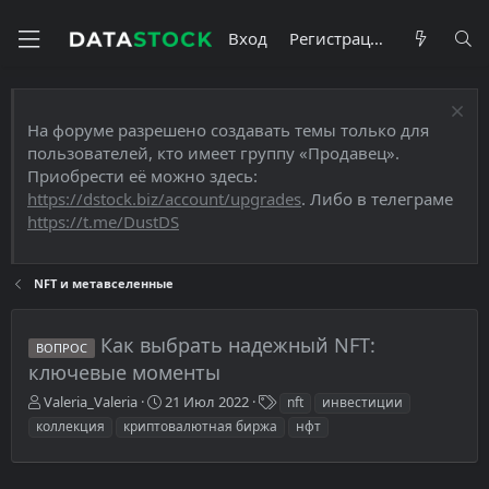
Вход
Регистрация
На форуме разрешено создавать темы только для
пользователей, кто имеет группу «Продавец».
Приобрести её можно здесь:
https://dstock.biz/account/upgrades
. Либо в телеграме
https://t.me/DustDS
NFT и метавселенные
Как выбрать надежный NFT:
ВОПРОС
ключевые моменты
А
Д
Т
Valeria_Valeria
21 Июл 2022
nft
инвестиции
в
а
е
коллекция
криптовалютная биржа
нфт
т
т
г
о
а
и
р
н