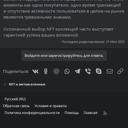
моменты как одни покупатели, одно время транзакций
и отсутствие активности пользователя в целом на рынке
являются тревожными знаками.
Осознанный выбор NFT коллекций часто выступает
гарантией успеха ваших вложений.
Последнее редактирование:
21 Июл 2022
Войдите или зарегистрируйтесь для ответа.
Vkontakte
Odnoklassniki
Mail.ru
WhatsApp
Telegram
Viber
Skype
Электр
С
Поделиться:
NFT и метавселенные
Русский (RU)
Обратная связь
Условия и правила
Политика конфиденциальности
Помощь
Главная
R
S
S