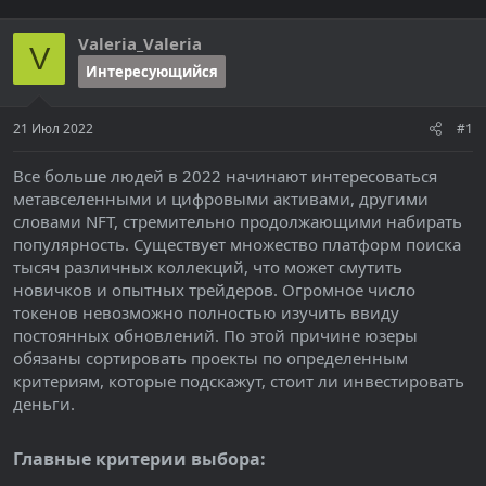
т
а
е
ч
Valeria_Valeria
м
а
V
ы
л
Интересующийся
а
21 Июл 2022
#1
Все больше людей в 2022 начинают интересоваться
метавселенными и цифровыми активами, другими
словами NFT, стремительно продолжающими набирать
популярность. Существует множество платформ поиска
тысяч различных коллекций, что может смутить
новичков и опытных трейдеров. Огромное число
токенов невозможно полностью изучить ввиду
постоянных обновлений. По этой причине юзеры
обязаны сортировать проекты по определенным
критериям, которые подскажут, стоит ли инвестировать
деньги.
Главные критерии выбора:​