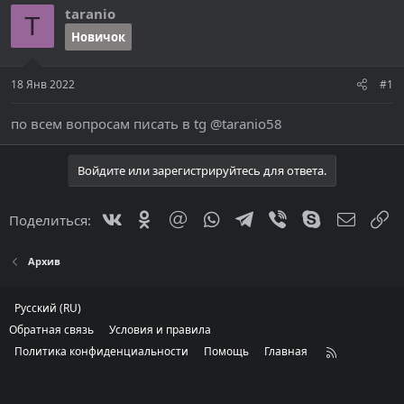
е
ч
taranio
м
а
T
ы
л
Новичок
а
18 Янв 2022
#1
по всем вопросам писать в tg @taranio58
Войдите или зарегистрируйтесь для ответа.
Vkontakte
Odnoklassniki
Mail.ru
WhatsApp
Telegram
Viber
Skype
Электр
С
Поделиться:
Архив
Русский (RU)
Обратная связь
Условия и правила
Политика конфиденциальности
Помощь
Главная
R
S
S