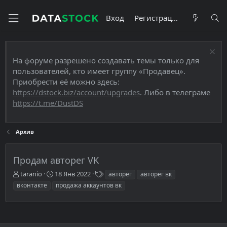
Вход
Регистрация
На форуме разрешено создавать темы только для
пользователей, кто имеет группу «Продавец».
Приобрести её можно здесь:
https://dstock.biz/account/upgrades
. Либо в телеграме
https://t.me/DustDS
Архив
Продам авторег VK
А
Д
Т
taranio
18 Янв 2022
авторег
авторег вк
в
а
е
вконтакте
продажа аккаунтов вк
т
т
г
о
а
и
р
н
т
а