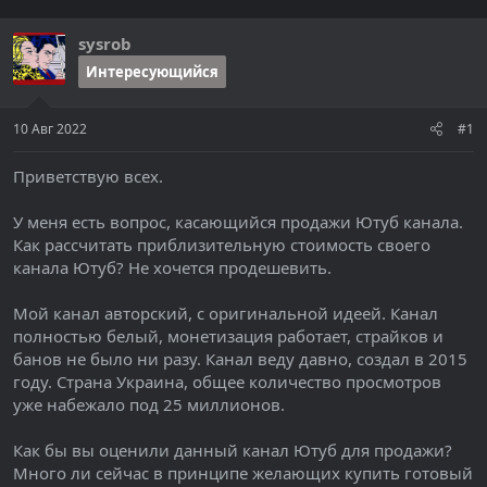
т
а
е
ч
sysrob
м
а
ы
л
Интересующийся
а
10 Авг 2022
#1
Приветствую всех.
У меня есть вопрос, касающийся продажи Ютуб канала.
Как рассчитать приблизительную стоимость своего
канала Ютуб? Не хочется продешевить.
Мой канал авторский, с оригинальной идеей. Канал
полностью белый, монетизация работает, страйков и
банов не было ни разу. Канал веду давно, создал в 2015
году. Страна Украина, общее количество просмотров
уже набежало под 25 миллионов.
Как бы вы оценили данный канал Ютуб для продажи?
Много ли сейчас в принципе желающих купить готовый