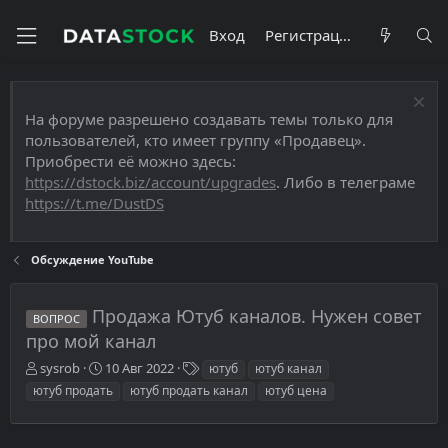
Вход
Регистрация
На форуме разрешено создавать темы только для
пользователей, кто имеет группу «Продавец».
Приобрести её можно здесь:
https://dstock.biz/account/upgrades
. Либо в телеграме
https://t.me/DustDS
Обсуждение YouTube
Продажа Ютуб каналов. Нужен совет
ВОПРОС
про мой канал
А
Д
Т
sysrob
10 Авг 2022
ютуб
ютуб канал
в
а
е
ютуб продать
ютуб продать канал
ютуб цена
т
т
г
о
а
и
р
н