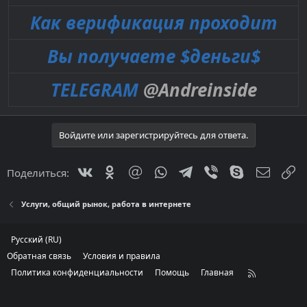
Как верификация проходит
Вы получаете $деньги$
TELEGRAM
@Andreinside
Войдите или зарегистрируйтесь для ответа.
Vkontakte
Odnoklassniki
Mail.ru
WhatsApp
Telegram
Viber
Skype
Электр
С
Поделиться:
Услуги, общий рынок, работа в интернете
Русский (RU)
Обратная связь
Условия и правила
Политика конфиденциальности
Помощь
Главная
R
S
S