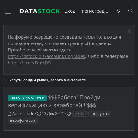
Вход
Регистрация
На форуме разрешено создавать темы только для
пользователей, кто имеет группу «Продавец».
Приобрести её можно здесь:
https://dstock.biz/account/upgrades
. Либо в телеграме
https://t.me/DustDS
Услуги, общий рынок, работа в интернете
$$$Работа! Пройди
ТРЕБУЮТСЯ УСЛУГИ
верификацию и заработай!!!$$$
А
Д
Т
Andreinside
13 Дек 2021
coinlist
аккаунты
в
а
е
верификация
т
т
г
о
а
и
р
н