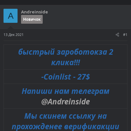
т
а
е
ч
Andreinside
м
а
A
ы
л
Новичок
а
13 Дек 2021
#1
быстрый зароботокза 2
клика!!!
-Coinlist - 27$
Напиши нам телеграм
@Andreinside
Мы скинем ссылку на
прохожденее верификакции