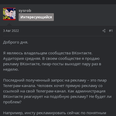
т
а
е
ч
sysrob
м
а
ы
л
Интересующийся
а
3 Авг 2022
#1
Доброго дня.
Я являюсь владельцем сообщества ВКонтакте.
Аудитория средняя. В своем сообществе я продаю
рекламу ВКонтакте, пиар-посты выходят пару раз в
неделю.
Последний полученный запрос на рекламу – это пиар
Телеграм-канала. Человек хочет прямую рекламу со
ссылкой на свой Телеграм-канал. Как администрация
ВКонтакте реагирует на подобную рекламу? Не будет ли
проблем?
Например, инсту рекламировать сейчас по понятным