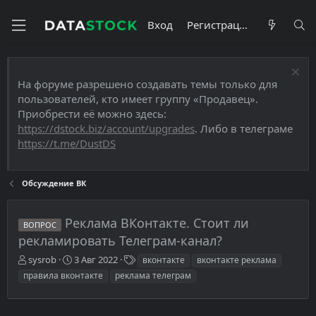
Вход
Регистрация
На форуме разрешено создавать темы только для
пользователей, кто имеет группу «Продавец».
Приобрести её можно здесь:
https://dstock.biz/account/upgrades
. Либо в телеграме
https://t.me/DustDS
Обсуждение ВК
Реклама ВКонтакте. Стоит ли
ВОПРОС
рекламировать Телеграм-канал?
А
Д
Т
sysrob
3 Авг 2022
вконтакте
вконтакте реклама
в
а
е
правила вконтакте
реклама телеграм
т
т
г
о
а
и
р
н