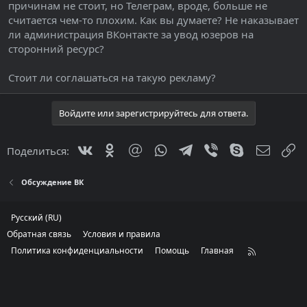
причинам не стоит, но Телеграм, вроде, больше не
считается чем-то плохим. Как вы думаете? Не наказывает
ли администрация ВКонтакте за увод юзеров на
сторонний ресурс?
Стоит ли соглашаться на такую рекламу?
Войдите или зарегистрируйтесь для ответа.
Vkontakte
Odnoklassniki
Mail.ru
WhatsApp
Telegram
Viber
Skype
Электр
С
Поделиться:
Обсуждение ВК
Русский (RU)
Обратная связь
Условия и правила
Политика конфиденциальности
Помощь
Главная
R
S
S