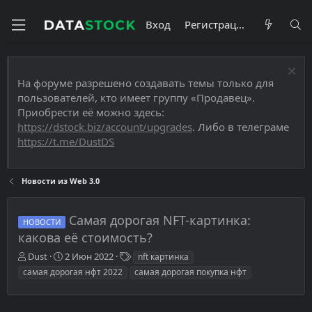
Вход
Регистрация
На форуме разрешено создавать темы только для
пользователей, кто имеет группу «Продавец».
Приобрести её можно здесь:
https://dstock.biz/account/upgrades
. Либо в телеграме
https://t.me/DustDS
Новости из Web 3.0
Самая дорогая NFT-картинка:
НОВОСТИ
какова её стоимость?
А
Д
Т
Dust
2 Июн 2022
nft картинка
в
а
е
самая дорогая нфт 2022
самая дорогая покупка нфт
т
т
г
о
а
и
р
н