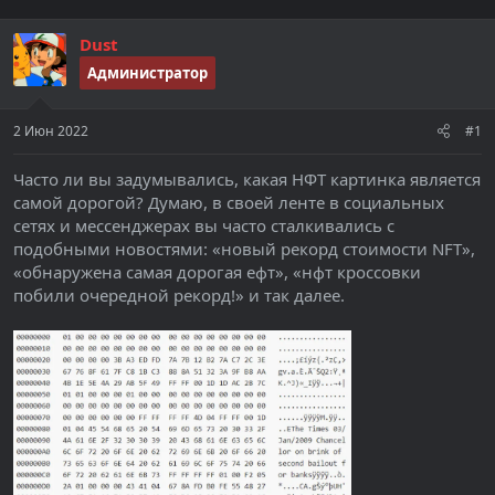
т
а
е
ч
Dust
м
а
ы
л
Администратор
а
2 Июн 2022
#1
Часто ли вы задумывались, какая НФТ картинка является
самой дорогой? Думаю, в своей ленте в социальных
сетях и мессенджерах вы часто сталкивались с
подобными новостями: «новый рекорд стоимости NFT»,
«обнаружена самая дорогая ефт», «нфт кроссовки
побили очередной рекорд!» и так далее.