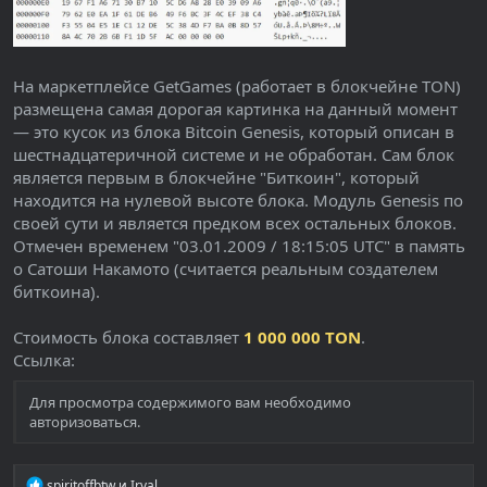
На маркетплейсе GetGames (работает в блокчейне TON)
размещена самая дорогая картинка на данный момент
— это кусок из блока Bitcoin Genesis, который описан в
шестнадцатеричной системе и не обработан. Сам блок
является первым в блокчейне "Биткоин", который
находится на нулевой высоте блока. Модуль Genesis по
своей сути и является предком всех остальных блоков.
Отмечен временем "03.01.2009 / 18:15:05 UTC" в память
о Сатоши Накамото (считается реальным создателем
биткоина).
Стоимость блока составляет
1 000 000 TON
.
Ссылка:
Для просмотра содержимого вам необходимо
авторизоваться
.
Р
spiritoffbtw
и
Irval