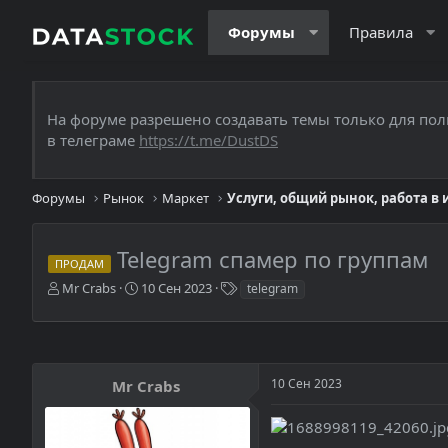
Форумы
Правила
На форуме разрешено создавать темы только для пол
в телеграме
https://t.me/DustDS
Форумы
Рынок
Маркет
Услуги, общий рынок, работа в
Telegram спамер по группам
ПРОДАМ
А
Д
Т
Mr Crabs
10 Сен 2023
telegram
в
а
е
т
т
г
о
а
и
р
н
т
а
10 Сен 2023
Mr Crabs
е
ч
м
а
ы
л