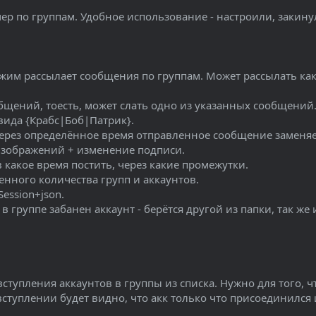
р по группам. Удобное использование - настроили, закину
жим рассылает сообщения по группам. Может рассылать как 
бщений, тоесть, может слать одно из указанных сообщений
вида {Крабс|Боб|Патрик}.
ерез определённое время отправленное сообщение заменяетс
изображений + изменение подписи.
в какое время постить, через какие промежутки.
енного количества групп и аккаунтов.
ession+json.
 в группе забанен аккаунт - берётся другой из папки, так ж
ступления аккаунтов в группы из списка. Нужно для того, чт
 вступлении будет видно, что акк только что присоединился