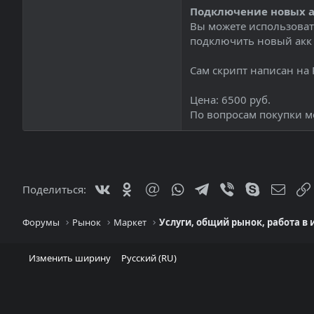
Подключение новых а
Вы можете использовать
подключить новый акк ч
Сам скрипт написан на 
Цена: 6500 руб.
По вопросам покупки мож
Vkontakte
Odnoklassniki
Mail.ru
WhatsApp
Telegram
Viber
Skype
Элек
Поделиться:
Форумы
Рынок
Маркет
Услуги, общий рынок, работа в
Изменить ширину
Русский (RU)