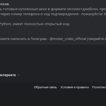
кков.
 готовые купленные акки в формате сессион+джейсон, прост
ерез номер телефона и код подтверждения - пожалуйста! З
Python, имеет полностью открытый код.
ете написать в Телеграм - @mister_crabs_official (сверяйте 
тронная почта
Ссылка
 интернете
Обратная связь
Условия и правила
Политик