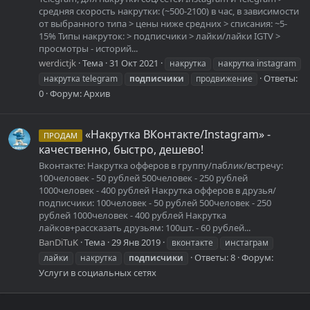
средняя скорость накрутки: (~500-2100) в час, в зависимости
от выбранного типа > цены ниже средних > списания: ~5-
15% Типы накруток: > подписчики > лайки/лайки IGTV >
просмотры - историй...
werdictjk
Тема
31 Окт 2021
накрутка
накрутка instagram
Ответы:
накрутка telegram
подписчики
продвижение
0
Форум:
Архив
«Накрутка ВКонтакте/Instagram» -
ПРОДАМ
качественно, быстро, дешево!
Вконтакте: Накрутка офферов в группу/паблик/встречу:
100человек - 50 рублей 500человек - 250 рублей
1000человек - 400 рублей Накрутка офферов в друзья/
подписчики: 100человек - 50 рублей 500человек - 250
рублей 1000человек - 400 рублей Накрутка
лайков+рассказать друзьям: 100шт. - 60 рублей...
BanDiTuK
Тема
29 Янв 2019
вконтакте
инстаграм
Ответы: 8
Форум:
лайки
накрутка
подписчики
Услуги в социальных сетях