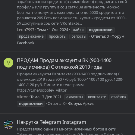
зарабатывания кредитов (взаимообмен) продвигать свой
профиль или группу в соц сетях За активность можно
бесплатно получить еженедельно до 5000 кредитов что
равняется 20$ Есть возможность купить кредиты от 1000 -
5$ Доступные соц сети VKontakte...
Leon7997
Тема
1 Окт 2024
лайки
подписчики
Ответы: 0
Форум:
продвижение
просмоты
репосты
Facebook
ПРОДАМ Продам аккаунты ВК (900-1400
V
подписчиков) С отлежкой 2019 года
Продам аккаунты ВКонтакте (900-1400 подписчиков) С
отлежкой 2019 года 900 /70 руб 1000-1100 /100 руб. 1200-
1400 /120 руб. Пишите в телеграмм -
https://t.me/sobolev_viktor
Viktor
Тема
7 Дек 2021
аккаунты
вконтакте
отлёжка
Ответы: 0
Форум:
Архив
подписчики
Накрутка Telegram Instagram
Представляю один из многочисленных ботов в сети
Telegram, для накрутки соц/сетей Instagram и Telegram >