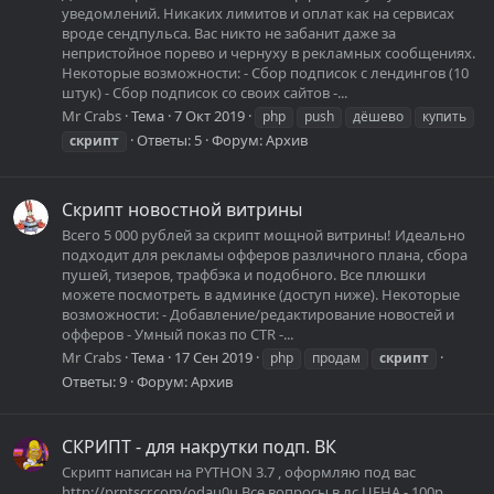
уведомлений. Никаких лимитов и оплат как на сервисах
вроде сендпульса. Вас никто не забанит даже за
непристойное порево и чернуху в рекламных сообщениях.
Некоторые возможности: - Сбор подписок с лендингов (10
штук) - Сбор подписок со своих сайтов -...
Mr Crabs
Тема
7 Окт 2019
php
push
дёшево
купить
Ответы: 5
Форум:
Архив
скрипт
Скрипт новостной витрины
Всего 5 000 рублей за скрипт мощной витрины! Идеально
подходит для рекламы офферов различного плана, сбора
пушей, тизеров, трафбэка и подобного. Все плюшки
можете посмотреть в админке (доступ ниже). Некоторые
возможности: - Добавление/редактирование новостей и
офферов - Умный показ по CTR -...
Mr Crabs
Тема
17 Сен 2019
php
продам
скрипт
Ответы: 9
Форум:
Архив
CКРИПТ - для накрутки подп. ВК
Cкрипт написан на PYTHON 3.7 , оформляю под вас
http://prntscr.com/odau0u Все вопросы в лс ЦЕНА - 100р