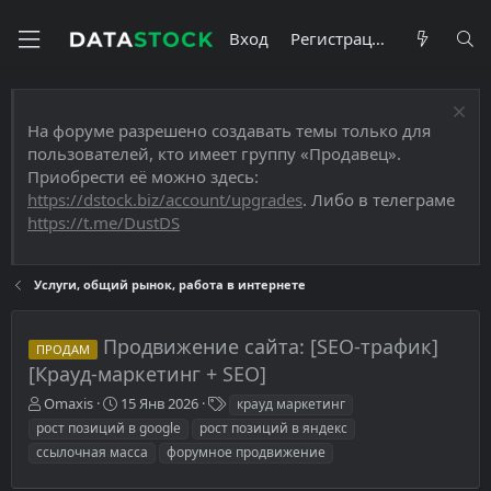
Вход
Регистрация
На форуме разрешено создавать темы только для
пользователей, кто имеет группу «Продавец».
Приобрести её можно здесь:
https://dstock.biz/account/upgrades
. Либо в телеграме
https://t.me/DustDS
Услуги, общий рынок, работа в интернете
Продвижение сайта: [SEO-трафик]
ПРОДАМ
[Крауд-маркетинг + SEO]
А
Д
Т
Omaxis
15 Янв 2026
крауд маркетинг
в
а
е
рост позиций в google
рост позиций в яндекс
т
т
г
ссылочная масса
форумное продвижение
о
а
и
р
н