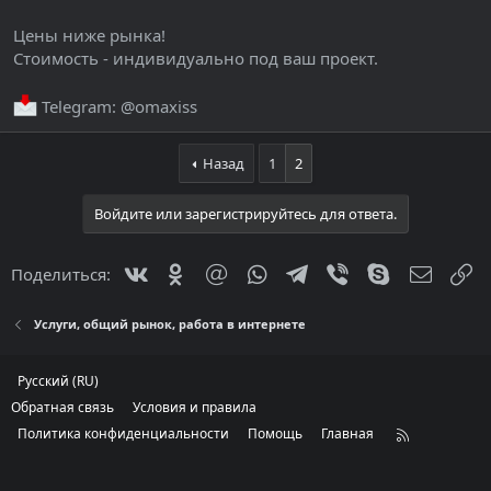
Цены ниже рынка!
Стоимость - индивидуально под ваш проект.
Telegram: @omaxiss
Назад
1
2
Войдите или зарегистрируйтесь для ответа.
Vkontakte
Odnoklassniki
Mail.ru
WhatsApp
Telegram
Viber
Skype
Электр
С
Поделиться:
Услуги, общий рынок, работа в интернете
Русский (RU)
Обратная связь
Условия и правила
Политика конфиденциальности
Помощь
Главная
R
S
S