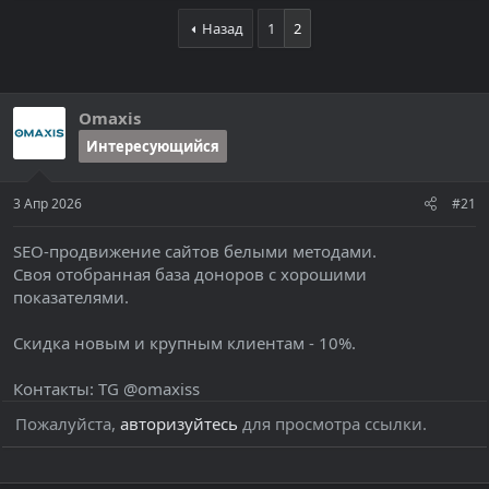
т
а
Назад
1
2
е
ч
м
а
ы
л
а
Omaxis
Интересующийся
3 Апр 2026
#21
SEO-продвижение сайтов белыми методами.
Своя отобранная база доноров с хорошими
показателями.
Скидка новым и крупным клиентам - 10%.
Контакты: TG @omaxiss
Пожалуйста,
авторизуйтесь
для просмотра ссылки.